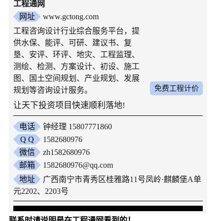
工程通网
网址
www.gctong.com
工程咨询设计行业综合服务平台，提
供水保、能评、可研、建议书、复
垦、安评、环评、地灾、工程监理、
测绘、检测、方案设计、初设、施工
图、国土空间规划、产业规划、发展
免费工程计价
规划等咨询设计服务。
让天下投资项目快速顺利落地!
电话
钟经理 15807771860
Q Q
1582680976
微信
zh1582680976
邮箱
1582680976@qq.com
地址
广西南宁市青秀区桂雅路11号凤岭·麒麟堡A单
元2202、2203号
联系时请说明是在工程通网看到的！